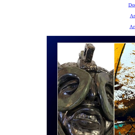
Do
Ar
Ar