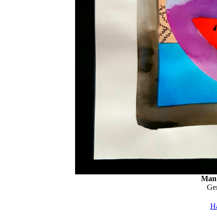
Man 
Ge
H